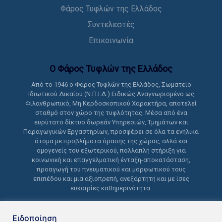
Φάρος Τυφλών της Ελλάδος
Συντελεστές
Επικοινωνία
Ο Φάρος Τυφλών της Ελλάδoς
Από το 1946 ο Φάρος Τυφλών της Ελλάδος, Σωματείο
Ιδιωτικού Δικαίου (Ν.Π.Ι.Δ.) Ειδικώς Αναγνωρισμένο ως
Φιλανθρωπικό, Μη Κερδοσκοπικού Χαρακτήρα, αποτελεί
σταθμό στον χώρο της τυφλότητας. Μέσα από ένα
ευρύτατο δίκτυο δωρεάν Υπηρεσιών, Τμημάτων και
Παραγωγικών Εργαστηρίων, προσφέρει σε όλα τα ενήλικα
άτομα με προβλήματα όρασης της χώρας, αλλά και
ομογενείς του εξωτερικού, πολλαπλή στήριξη για
κοινωνική και επαγγελματική ένταξη-αποκατάσταση,
προαγωγή του πνευματικού και μορφωτικού τους
επιπέδου και μια αξιοπρεπή, ανεξάρτητη και με ίσες
ευκαιρίες καθημερινότητα.
Ειδοποίηση