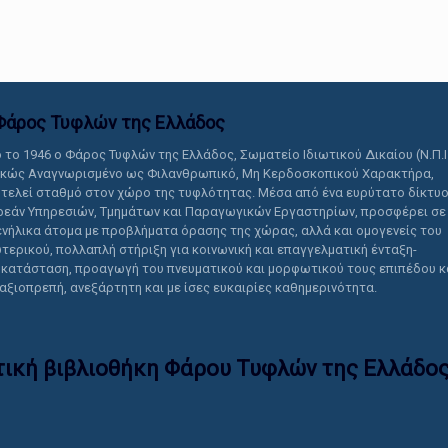
αυτό το περιεχόμενο.
Φάρος Τυφλών της Ελλάδoς
 το 1946 ο Φάρος Τυφλών της Ελλάδος, Σωματείο Ιδιωτικού Δικαίου (Ν.Π.Ι
ικώς Αναγνωρισμένο ως Φιλανθρωπικό, Μη Κερδοσκοπικού Χαρακτήρα,
τελεί σταθμό στον χώρο της τυφλότητας. Μέσα από ένα ευρύτατο δίκτυ
εάν Υπηρεσιών, Τμημάτων και Παραγωγικών Εργαστηρίων, προσφέρει σε
ενήλικα άτομα με προβλήματα όρασης της χώρας, αλλά και ομογενείς του
τερικού, πολλαπλή στήριξη για κοινωνική και επαγγελματική ένταξη-
κατάσταση, προαγωγή του πνευματικού και μορφωτικού τους επιπέδου κ
 αξιοπρεπή, ανεξάρτητη και με ίσες ευκαιρίες καθημερινότητα.
τική βιβλιοθήκη Φάρου Τυφλών της Ελλάδoς