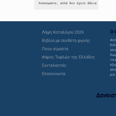
Λυπούμαστε, αλλά δεν έχετε άδεια να δείτε 
Ο 
Λήψη Καταλόγου 2026
Βιβλία με συνθέτη φωνής
Από
Ειδ
Ποιοι είμαστε
απο
δωρ
Φάρος Τυφλών της Ελλάδος
τα 
εξω
Συντελεστές
απο
Επικοινωνία
μια
Δανεισ