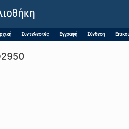
λιοθήκη
ρχική
Συντελεστές
Εγγραφή
Σύνδεση
Επικο
02950