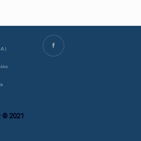
.Δ.)
ο
 όλα
αι
 © 2021