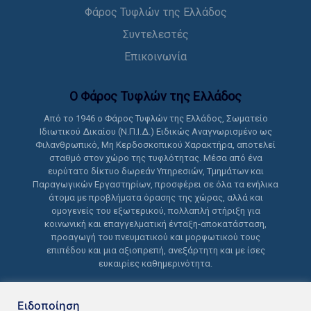
Φάρος Τυφλών της Ελλάδος
Συντελεστές
Επικοινωνία
Ο Φάρος Τυφλών της Ελλάδoς
Από το 1946 ο Φάρος Τυφλών της Ελλάδος, Σωματείο
Ιδιωτικού Δικαίου (Ν.Π.Ι.Δ.) Ειδικώς Αναγνωρισμένο ως
Φιλανθρωπικό, Μη Κερδοσκοπικού Χαρακτήρα, αποτελεί
σταθμό στον χώρο της τυφλότητας. Μέσα από ένα
ευρύτατο δίκτυο δωρεάν Υπηρεσιών, Τμημάτων και
Παραγωγικών Εργαστηρίων, προσφέρει σε όλα τα ενήλικα
άτομα με προβλήματα όρασης της χώρας, αλλά και
ομογενείς του εξωτερικού, πολλαπλή στήριξη για
κοινωνική και επαγγελματική ένταξη-αποκατάσταση,
προαγωγή του πνευματικού και μορφωτικού τους
επιπέδου και μια αξιοπρεπή, ανεξάρτητη και με ίσες
ευκαιρίες καθημερινότητα.
Ειδοποίηση