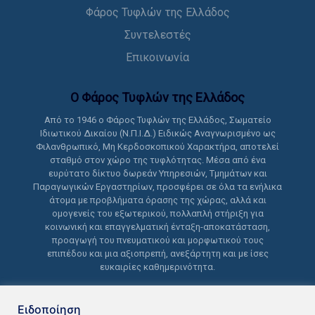
Φάρος Τυφλών της Ελλάδος
Συντελεστές
Επικοινωνία
Ο Φάρος Τυφλών της Ελλάδoς
Από το 1946 ο Φάρος Τυφλών της Ελλάδος, Σωματείο
Ιδιωτικού Δικαίου (Ν.Π.Ι.Δ.) Ειδικώς Αναγνωρισμένο ως
Φιλανθρωπικό, Μη Κερδοσκοπικού Χαρακτήρα, αποτελεί
σταθμό στον χώρο της τυφλότητας. Μέσα από ένα
ευρύτατο δίκτυο δωρεάν Υπηρεσιών, Τμημάτων και
Παραγωγικών Εργαστηρίων, προσφέρει σε όλα τα ενήλικα
άτομα με προβλήματα όρασης της χώρας, αλλά και
ομογενείς του εξωτερικού, πολλαπλή στήριξη για
κοινωνική και επαγγελματική ένταξη-αποκατάσταση,
προαγωγή του πνευματικού και μορφωτικού τους
επιπέδου και μια αξιοπρεπή, ανεξάρτητη και με ίσες
ευκαιρίες καθημερινότητα.
Ειδοποίηση