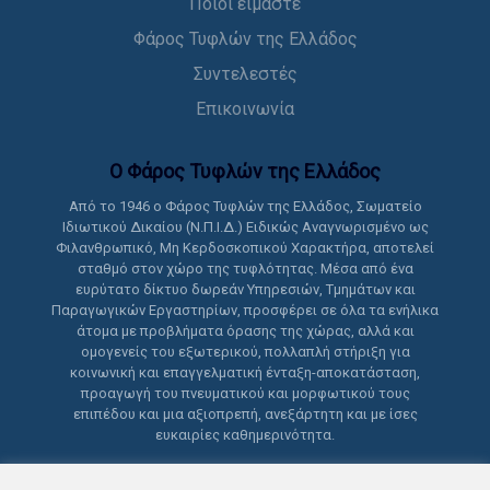
Ποιοι είμαστε
Φάρος Τυφλών της Ελλάδος
Συντελεστές
Επικοινωνία
Ο Φάρος Τυφλών της Ελλάδoς
Από το 1946 ο Φάρος Τυφλών της Ελλάδος, Σωματείο
Ιδιωτικού Δικαίου (Ν.Π.Ι.Δ.) Ειδικώς Αναγνωρισμένο ως
Φιλανθρωπικό, Μη Κερδοσκοπικού Χαρακτήρα, αποτελεί
σταθμό στον χώρο της τυφλότητας. Μέσα από ένα
ευρύτατο δίκτυο δωρεάν Υπηρεσιών, Τμημάτων και
Παραγωγικών Εργαστηρίων, προσφέρει σε όλα τα ενήλικα
άτομα με προβλήματα όρασης της χώρας, αλλά και
ομογενείς του εξωτερικού, πολλαπλή στήριξη για
κοινωνική και επαγγελματική ένταξη-αποκατάσταση,
προαγωγή του πνευματικού και μορφωτικού τους
επιπέδου και μια αξιοπρεπή, ανεξάρτητη και με ίσες
ευκαιρίες καθημερινότητα.