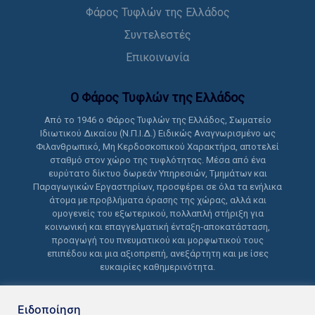
Φάρος Τυφλών της Ελλάδος
Συντελεστές
Επικοινωνία
Ο Φάρος Τυφλών της Ελλάδoς
Από το 1946 ο Φάρος Τυφλών της Ελλάδος, Σωματείο
Ιδιωτικού Δικαίου (Ν.Π.Ι.Δ.) Ειδικώς Αναγνωρισμένο ως
Φιλανθρωπικό, Μη Κερδοσκοπικού Χαρακτήρα, αποτελεί
σταθμό στον χώρο της τυφλότητας. Μέσα από ένα
ευρύτατο δίκτυο δωρεάν Υπηρεσιών, Τμημάτων και
Παραγωγικών Εργαστηρίων, προσφέρει σε όλα τα ενήλικα
άτομα με προβλήματα όρασης της χώρας, αλλά και
ομογενείς του εξωτερικού, πολλαπλή στήριξη για
κοινωνική και επαγγελματική ένταξη-αποκατάσταση,
προαγωγή του πνευματικού και μορφωτικού τους
επιπέδου και μια αξιοπρεπή, ανεξάρτητη και με ίσες
ευκαιρίες καθημερινότητα.
Ειδοποίηση