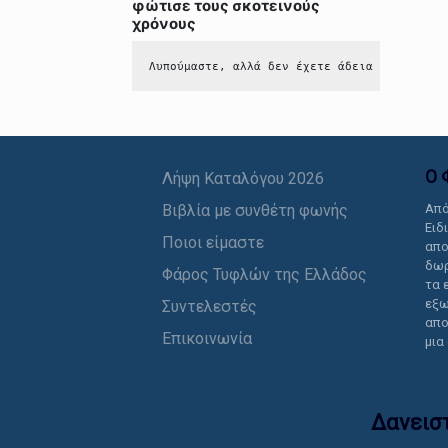
φώτισε τους σκοτεινούς
χρόνους
Λυπούμαστε, αλλά δεν έχετε άδεια να δείτε 
Ο 
Λήψη Καταλόγου 2026
Βιβλία με συνθέτη φωνής
Από
Ειδ
Ποιοι είμαστε
απο
δωρ
Φάρος Τυφλών της Ελλάδος
τα 
εξω
Συντελεστές
απο
Επικοινωνία
μια
Δανεισ