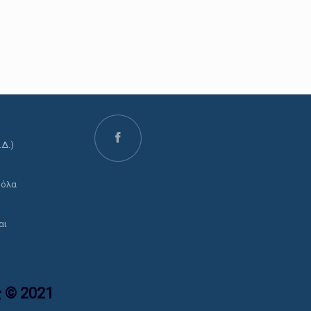
.Δ.)
ο
 όλα
αι
 © 2021