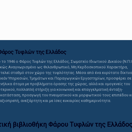
αυτό το περιεχόμενο.
Φάρος Τυφλών της Ελλάδoς
 το 1946 ο Φάρος Τυφλών της Ελλάδος, Σωματείο Ιδιωτικού Δικαίου (Ν.Π.Ι
ικώς Αναγνωρισμένο ως Φιλανθρωπικό, Μη Κερδοσκοπικού Χαρακτήρα,
τελεί σταθμό στον χώρο της τυφλότητας. Μέσα από ένα ευρύτατο δίκτυ
εάν Υπηρεσιών, Τμημάτων και Παραγωγικών Εργαστηρίων, προσφέρει σε
ενήλικα άτομα με προβλήματα όρασης της χώρας, αλλά και ομογενείς του
τερικού, πολλαπλή στήριξη για κοινωνική και επαγγελματική ένταξη-
κατάσταση, προαγωγή του πνευματικού και μορφωτικού τους επιπέδου κ
 αξιοπρεπή, ανεξάρτητη και με ίσες ευκαιρίες καθημερινότητα.
τική βιβλιοθήκη Φάρου Τυφλών της Ελλάδoς