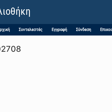
λιοθήκη
ρχική
Συντελεστές
Εγγραφή
Σύνδεση
Επικο
02708