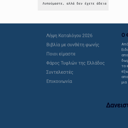
Λυπούμαστε, αλλά δεν έχετε άδεια να δείτε 
Ο 
Λήψη Καταλόγου 2026
Βιβλία με συνθέτη φωνής
Από
Ειδ
Ποιοι είμαστε
απο
δωρ
Φάρος Τυφλών της Ελλάδος
τα 
εξω
Συντελεστές
απο
Επικοινωνία
μια
Δανεισ