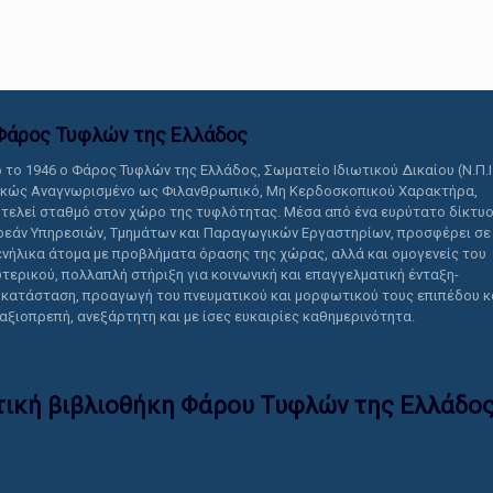
αυτό το περιεχόμενο.
Φάρος Τυφλών της Ελλάδoς
 το 1946 ο Φάρος Τυφλών της Ελλάδος, Σωματείο Ιδιωτικού Δικαίου (Ν.Π.Ι
ικώς Αναγνωρισμένο ως Φιλανθρωπικό, Μη Κερδοσκοπικού Χαρακτήρα,
τελεί σταθμό στον χώρο της τυφλότητας. Μέσα από ένα ευρύτατο δίκτυ
εάν Υπηρεσιών, Τμημάτων και Παραγωγικών Εργαστηρίων, προσφέρει σε
ενήλικα άτομα με προβλήματα όρασης της χώρας, αλλά και ομογενείς του
τερικού, πολλαπλή στήριξη για κοινωνική και επαγγελματική ένταξη-
κατάσταση, προαγωγή του πνευματικού και μορφωτικού τους επιπέδου κ
 αξιοπρεπή, ανεξάρτητη και με ίσες ευκαιρίες καθημερινότητα.
τική βιβλιοθήκη Φάρου Τυφλών της Ελλάδoς