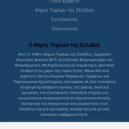
Ποιοι είμαστε
Φάρος Τυφλών της Ελλάδος
Συντελεστές
Επικοινωνία
Ο Φάρος Τυφλών της Ελλάδoς
Από το 1946 ο Φάρος Τυφλών της Ελλάδος, Σωματείο
Ιδιωτικού Δικαίου (Ν.Π.Ι.Δ.) Ειδικώς Αναγνωρισμένο ως
Φιλανθρωπικό, Μη Κερδοσκοπικού Χαρακτήρα, αποτελεί
σταθμό στον χώρο της τυφλότητας. Μέσα από ένα
ευρύτατο δίκτυο δωρεάν Υπηρεσιών, Τμημάτων και
Παραγωγικών Εργαστηρίων, προσφέρει σε όλα τα ενήλικα
άτομα με προβλήματα όρασης της χώρας, αλλά και
ομογενείς του εξωτερικού, πολλαπλή στήριξη για
κοινωνική και επαγγελματική ένταξη-αποκατάσταση,
προαγωγή του πνευματικού και μορφωτικού τους
επιπέδου και μια αξιοπρεπή, ανεξάρτητη και με ίσες
ευκαιρίες καθημερινότητα.