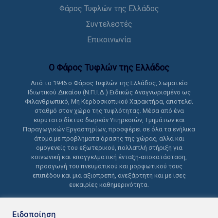
Φάρος Τυφλών της Ελλάδος
Συντελεστές
Επικοινωνία
Ο Φάρος Τυφλών της Ελλάδoς
Από το 1946 ο Φάρος Τυφλών της Ελλάδος, Σωματείο
Ιδιωτικού Δικαίου (Ν.Π.Ι.Δ.) Ειδικώς Αναγνωρισμένο ως
Φιλανθρωπικό, Μη Κερδοσκοπικού Χαρακτήρα, αποτελεί
σταθμό στον χώρο της τυφλότητας. Μέσα από ένα
ευρύτατο δίκτυο δωρεάν Υπηρεσιών, Τμημάτων και
Παραγωγικών Εργαστηρίων, προσφέρει σε όλα τα ενήλικα
άτομα με προβλήματα όρασης της χώρας, αλλά και
ομογενείς του εξωτερικού, πολλαπλή στήριξη για
κοινωνική και επαγγελματική ένταξη-αποκατάσταση,
προαγωγή του πνευματικού και μορφωτικού τους
επιπέδου και μια αξιοπρεπή, ανεξάρτητη και με ίσες
ευκαιρίες καθημερινότητα.
Ειδοποίηση