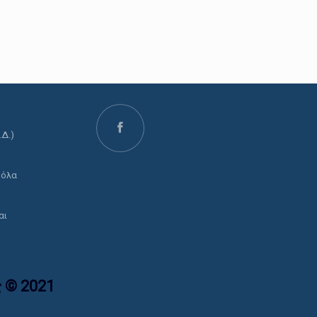
.Δ.)
ο
 όλα
αι
 © 2021