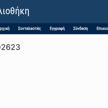
λιοθήκη
ρχική
Συντελεστές
Εγγραφή
Σύνδεση
Επικο
02623