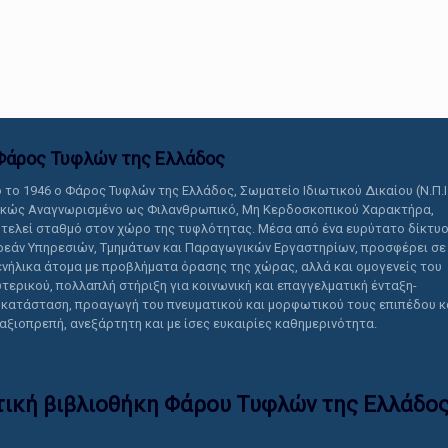
αυτό το περιεχόμενο.
Φάρος Τυφλών της Ελλάδoς
 το 1946 ο Φάρος Τυφλών της Ελλάδος, Σωματείο Ιδιωτικού Δικαίου (Ν.Π.Ι
ικώς Αναγνωρισμένο ως Φιλανθρωπικό, Μη Κερδοσκοπικού Χαρακτήρα,
τελεί σταθμό στον χώρο της τυφλότητας. Μέσα από ένα ευρύτατο δίκτυ
εάν Υπηρεσιών, Τμημάτων και Παραγωγικών Εργαστηρίων, προσφέρει σε
ενήλικα άτομα με προβλήματα όρασης της χώρας, αλλά και ομογενείς του
τερικού, πολλαπλή στήριξη για κοινωνική και επαγγελματική ένταξη-
κατάσταση, προαγωγή του πνευματικού και μορφωτικού τους επιπέδου κ
 αξιοπρεπή, ανεξάρτητη και με ίσες ευκαιρίες καθημερινότητα.
τική βιβλιοθήκη Φάρου Τυφλών της Ελλάδoς