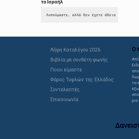
το Ισραήλ
Λυπούμαστε, αλλά δεν έχετε άδεια να δείτε 
Ο 
Λήψη Καταλόγου 2026
Βιβλία με συνθέτη φωνής
Από
Ειδ
Ποιοι είμαστε
απο
δωρ
Φάρος Τυφλών της Ελλάδος
τα 
εξω
Συντελεστές
απο
Επικοινωνία
μια
Δανεισ