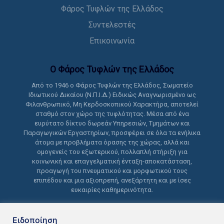
Φάρος Τυφλών της Ελλάδος
Συντελεστές
Επικοινωνία
Ο Φάρος Τυφλών της Ελλάδoς
Από το 1946 ο Φάρος Τυφλών της Ελλάδος, Σωματείο
Ιδιωτικού Δικαίου (Ν.Π.Ι.Δ.) Ειδικώς Αναγνωρισμένο ως
Φιλανθρωπικό, Μη Κερδοσκοπικού Χαρακτήρα, αποτελεί
σταθμό στον χώρο της τυφλότητας. Μέσα από ένα
ευρύτατο δίκτυο δωρεάν Υπηρεσιών, Τμημάτων και
Παραγωγικών Εργαστηρίων, προσφέρει σε όλα τα ενήλικα
άτομα με προβλήματα όρασης της χώρας, αλλά και
ομογενείς του εξωτερικού, πολλαπλή στήριξη για
κοινωνική και επαγγελματική ένταξη-αποκατάσταση,
προαγωγή του πνευματικού και μορφωτικού τους
επιπέδου και μια αξιοπρεπή, ανεξάρτητη και με ίσες
ευκαιρίες καθημερινότητα.
Ειδοποίηση