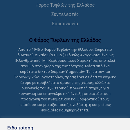
Φάρος Τυφλών της Ελλάδος
Συντελεστές
Επικοινωνία
Ο Φάρος Τυφλών της Ελλάδoς
Από το 1946 ο Φάρος Τυφλών της Ελλάδος, Σωματείο
Ιδιωτικού Δικαίου (Ν.Π.Ι.Δ.) Ειδικώς Αναγνωρισμένο ως
Φιλανθρωπικό, Μη Κερδοσκοπικού Χαρακτήρα, αποτελεί
σταθμό στον χώρο της τυφλότητας. Μέσα από ένα
ευρύτατο δίκτυο δωρεάν Υπηρεσιών, Τμημάτων και
Παραγωγικών Εργαστηρίων, προσφέρει σε όλα τα ενήλικα
άτομα με προβλήματα όρασης της χώρας, αλλά και
ομογενείς του εξωτερικού, πολλαπλή στήριξη για
κοινωνική και επαγγελματική ένταξη-αποκατάσταση,
προαγωγή του πνευματικού και μορφωτικού τους
επιπέδου και μια αξιοπρεπή, ανεξάρτητη και με ίσες
ευκαιρίες καθημερινότητα.
Ειδοποίηση