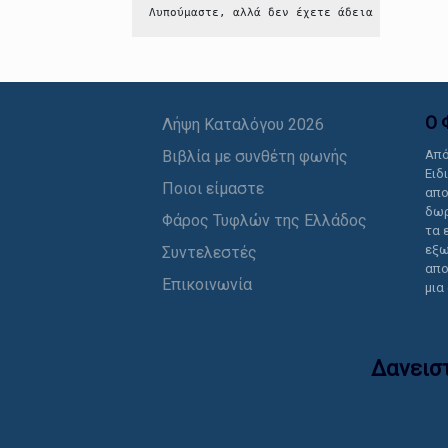
Λυπούμαστε, αλλά δεν έχετε άδεια να δείτε 
Ο 
Λήψη Καταλόγου 2026
Βιβλία με συνθέτη φωνής
Από
Ειδ
Ποιοι είμαστε
απο
δωρ
Φάρος Τυφλών της Ελλάδος
τα 
εξω
Συντελεστές
απο
Επικοινωνία
μια
Δανεισ