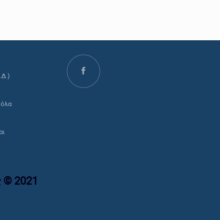
.Δ.)
ο
 όλα
αι
 © 2021