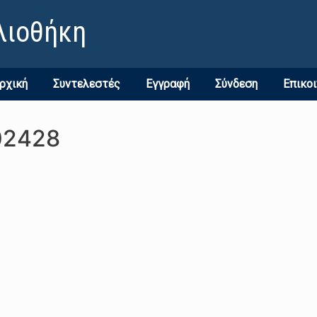
λιοθήκη
ρχική
Συντελεστές
Εγγραφή
Σύνδεση
Επικο
02428