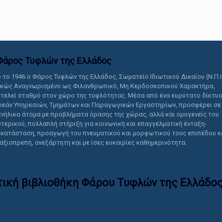
αυτό το περιεχόμενο.
Φάρος Τυφλών της Ελλάδoς
 το 1946 ο Φάρος Τυφλών της Ελλάδος, Σωματείο Ιδιωτικού Δικαίου (Ν.Π.Ι
ικώς Αναγνωρισμένο ως Φιλανθρωπικό, Μη Κερδοσκοπικού Χαρακτήρα,
τελεί σταθμό στον χώρο της τυφλότητας. Μέσα από ένα ευρύτατο δίκτυ
εάν Υπηρεσιών, Τμημάτων και Παραγωγικών Εργαστηρίων, προσφέρει σε
ενήλικα άτομα με προβλήματα όρασης της χώρας, αλλά και ομογενείς του
τερικού, πολλαπλή στήριξη για κοινωνική και επαγγελματική ένταξη-
κατάσταση, προαγωγή του πνευματικού και μορφωτικού τους επιπέδου κ
 αξιοπρεπή, ανεξάρτητη και με ίσες ευκαιρίες καθημερινότητα.
τική βιβλιοθήκη Φάρου Τυφλών της Ελλάδoς