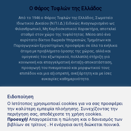
Ο Φάρος Τυφλών της Ελλάδoς
Από το 1946 ο Φάρος Τυφλών της Ελλάδος, Σωματείο
Ιδιωτικού Δικαίου (Ν.Π.Ι.Δ.) Ειδικώς Αναγνωρισμένο ως
Φιλανθρωπικό, Μη Κερδοσκοπικού Χαρακτήρα, αποτελεί
σταθμό στον χώρο της τυφλότητας. Μέσα από ένα
ευρύτατο δίκτυο δωρεάν Υπηρεσιών, Τμημάτων και
Παραγωγικών Εργαστηρίων, προσφέρει σε όλα τα ενήλικα
άτομα με προβλήματα όρασης της χώρας, αλλά και
ομογενείς του εξωτερικού, πολλαπλή στήριξη για
κοινωνική και επαγγελματική ένταξη-αποκατάσταση,
προαγωγή του πνευματικού και μορφωτικού τους
επιπέδου και μια αξιοπρεπή, ανεξάρτητη και με ίσες
ευκαιρίες καθημερινότητα.
Ειδοποίηση
Ο Ιστότοπος χρησιμοποιεί cookies για να σας προσφέρει
την καλύτερη εμπειρία πλοήγησης. Συνεχίζοντας την
περιήγηση σας, αποδέχεστε τη χρήση cookies.
Δανειστική βιβλιοθήκη Φάρου
Προσοχή!
Απαγορεύεται η πώληση και ο δανεισμός των
βιβλίων σε τρίτους . Η ενέργεια αυτή διώκεται ποινικά.
Τυφλών της Ελλάδoς © 2021