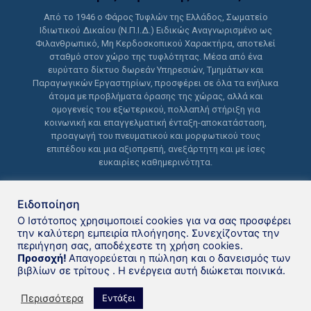
Από το 1946 ο Φάρος Τυφλών της Ελλάδος, Σωματείο
Ιδιωτικού Δικαίου (Ν.Π.Ι.Δ.) Ειδικώς Αναγνωρισμένο ως
Φιλανθρωπικό, Μη Κερδοσκοπικού Χαρακτήρα, αποτελεί
σταθμό στον χώρο της τυφλότητας. Μέσα από ένα
ευρύτατο δίκτυο δωρεάν Υπηρεσιών, Τμημάτων και
Παραγωγικών Εργαστηρίων, προσφέρει σε όλα τα ενήλικα
άτομα με προβλήματα όρασης της χώρας, αλλά και
ομογενείς του εξωτερικού, πολλαπλή στήριξη για
κοινωνική και επαγγελματική ένταξη-αποκατάσταση,
προαγωγή του πνευματικού και μορφωτικού τους
επιπέδου και μια αξιοπρεπή, ανεξάρτητη και με ίσες
ευκαιρίες καθημερινότητα.
Ειδοποίηση
Ο Ιστότοπος χρησιμοποιεί cookies για να σας προσφέρει
την καλύτερη εμπειρία πλοήγησης. Συνεχίζοντας την
περιήγηση σας, αποδέχεστε τη χρήση cookies.
Δανειστική βιβλιοθήκη Φάρου
Προσοχή!
Απαγορεύεται η πώληση και ο δανεισμός των
βιβλίων σε τρίτους . Η ενέργεια αυτή διώκεται ποινικά.
Τυφλών της Ελλάδoς © 2021
Περισσότερα
Εντάξει