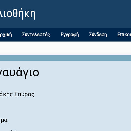
λιοθήκη
ρχική
Συντελεστές
Εγγραφή
Σύνδεση
Επικο
ναυάγιο
άκης Σπύρος
ημα