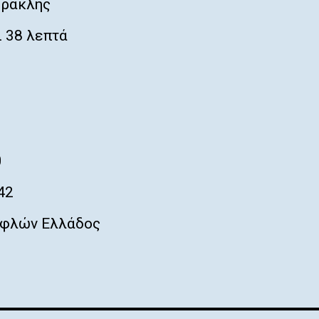
Ηρακλής
 38 λεπτά
0
42
φλών Ελλάδος