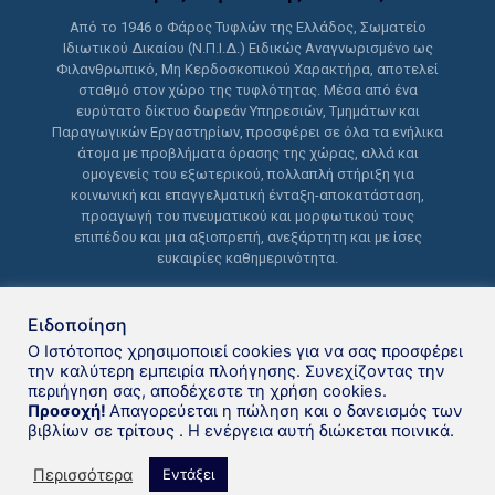
Από το 1946 ο Φάρος Τυφλών της Ελλάδος, Σωματείο
Ιδιωτικού Δικαίου (Ν.Π.Ι.Δ.) Ειδικώς Αναγνωρισμένο ως
Φιλανθρωπικό, Μη Κερδοσκοπικού Χαρακτήρα, αποτελεί
σταθμό στον χώρο της τυφλότητας. Μέσα από ένα
ευρύτατο δίκτυο δωρεάν Υπηρεσιών, Τμημάτων και
Παραγωγικών Εργαστηρίων, προσφέρει σε όλα τα ενήλικα
άτομα με προβλήματα όρασης της χώρας, αλλά και
ομογενείς του εξωτερικού, πολλαπλή στήριξη για
κοινωνική και επαγγελματική ένταξη-αποκατάσταση,
προαγωγή του πνευματικού και μορφωτικού τους
επιπέδου και μια αξιοπρεπή, ανεξάρτητη και με ίσες
ευκαιρίες καθημερινότητα.
Ειδοποίηση
Ο Ιστότοπος χρησιμοποιεί cookies για να σας προσφέρει
την καλύτερη εμπειρία πλοήγησης. Συνεχίζοντας την
περιήγηση σας, αποδέχεστε τη χρήση cookies.
Δανειστική βιβλιοθήκη Φάρου
Προσοχή!
Απαγορεύεται η πώληση και ο δανεισμός των
βιβλίων σε τρίτους . Η ενέργεια αυτή διώκεται ποινικά.
Τυφλών της Ελλάδoς © 2021
Περισσότερα
Εντάξει