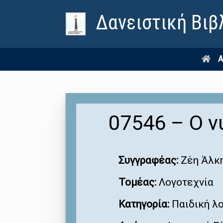
Δανειστική Βιβ
Α
07546 – Ο ν
Συγγραφέας:
Ζέη Άλκ
Τομέας:
Λογοτεχνία
Κατηγορία:
Παιδική λ