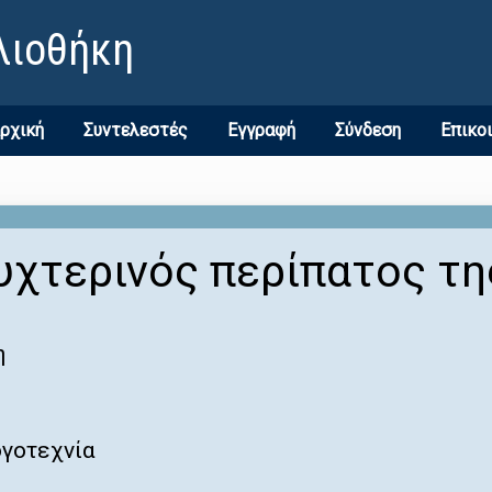
λιοθήκη
ρχική
Συντελεστές
Εγγραφή
Σύνδεση
Επικο
υχτερινός περίπατος τη
η
ογοτεχνία