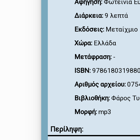
Αφήγηση:
Φωτεινιά Ε
Διάρκεια:
9 λεπτά
Εκδόσεις:
Μεταίχμιο
Χώρα:
Ελλάδα
Μετάφραση:
-
ISBN:
978618031988
Αριθμός αρχείου:
075
Βιβλιοθήκη:
Φάρος Τυ
Μορφή:
mp3
Περίληψη: