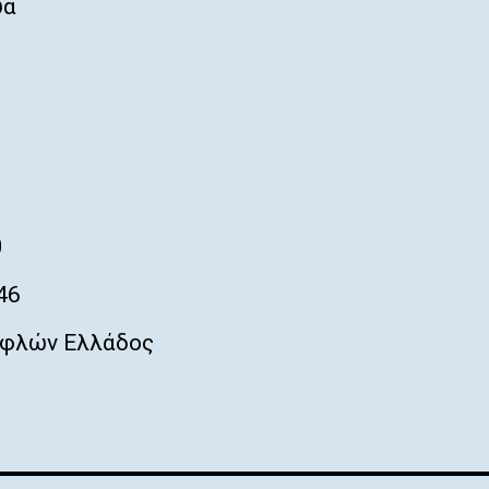
ύα
0
46
φλών Ελλάδος