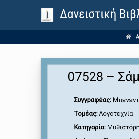
Δανειστική Βιβ
Α
07528 – Σά
Συγγραφέας:
Μπενεντέ
Τομέας:
Λογοτεχνία
Κατηγορία:
Μυθιστόρ