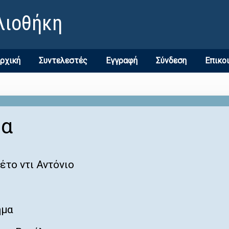
λιοθήκη
ρχική
Συντελεστές
Εγγραφή
Σύνδεση
Επικο
μα
το ντι Αντόνιο
ημα