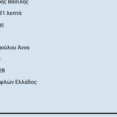
ης Βασίλης
31 λεπτά
ης
ούλου Άννα
3
28
φλών Ελλάδος