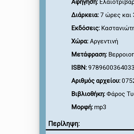
Αφήγηση:
Ελαιοτριβάρ
Διάρκεια:
7 ώρες και 
Εκδόσεις:
Καστανιώτ
Χώρα:
Αργεντινή
Μετάφραση:
Βερροιοπ
ISBN:
978960036403
Αριθμός αρχείου:
075
Βιβλιοθήκη:
Φάρος Τυ
Μορφή:
mp3
Περίληψη: