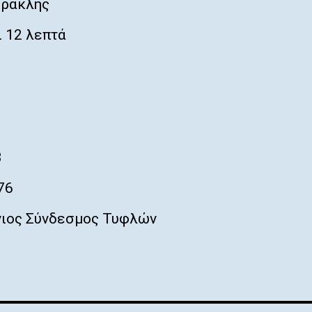
Ηρακλής
 12 λεπτά
3
76
ιος Σύνδεσμος Τυφλών