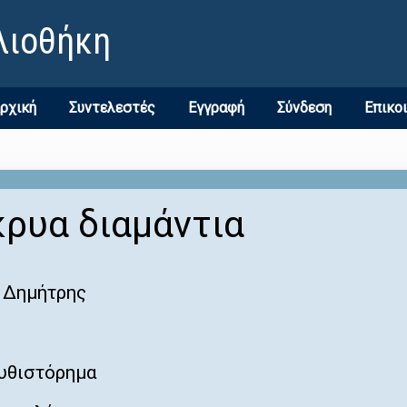
λιοθήκη
ρχική
Συντελεστές
Εγγραφή
Σύνδεση
Επικο
ρυα διαμάντια
 Δημήτρης
υθιστόρημα