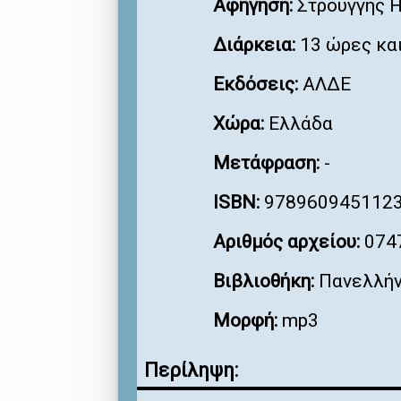
Αφήγηση:
Στρούγγης 
Διάρκεια:
13 ώρες και
Εκδόσεις:
ΑΛΔΕ
Χώρα:
Ελλάδα
Μετάφραση:
-
ISBN:
978960945112
Αριθμός αρχείου:
074
Βιβλιοθήκη:
Πανελλήν
Μορφή:
mp3
Περίληψη: