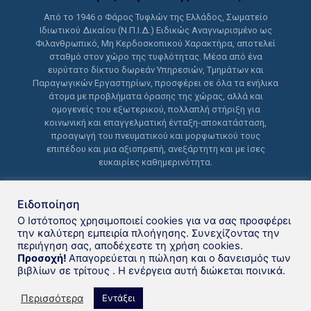
Από το 1946 ο Φάρος Τυφλών της Ελλάδος, Σωματείο
Ιδιωτικού Δικαίου (Ν.Π.Ι.Δ.) Ειδικώς Αναγνωρισμένο ως
Φιλανθρωπικό, Μη Κερδοσκοπικού Χαρακτήρα, αποτελεί
σταθμό στον χώρο της τυφλότητας. Μέσα από ένα
ευρύτατο δίκτυο δωρεάν Υπηρεσιών, Τμημάτων και
Παραγωγικών Εργαστηρίων, προσφέρει σε όλα τα ενήλικα
άτομα με προβλήματα όρασης της χώρας, αλλά και
ομογενείς του εξωτερικού, πολλαπλή στήριξη για
κοινωνική και επαγγελματική ένταξη-αποκατάσταση,
προαγωγή του πνευματικού και μορφωτικού τους
επιπέδου και μια αξιοπρεπή, ανεξάρτητη και με ίσες
ευκαιρίες καθημερινότητα.
Ειδοποίηση
Ο Ιστότοπος χρησιμοποιεί cookies για να σας προσφέρει
την καλύτερη εμπειρία πλοήγησης. Συνεχίζοντας την
περιήγηση σας, αποδέχεστε τη χρήση cookies.
Δανειστική βιβλιοθήκη Φάρου
Προσοχή!
Απαγορεύεται η πώληση και ο δανεισμός των
βιβλίων σε τρίτους . Η ενέργεια αυτή διώκεται ποινικά.
Τυφλών της Ελλάδoς © 2021
Περισσότερα
Εντάξει