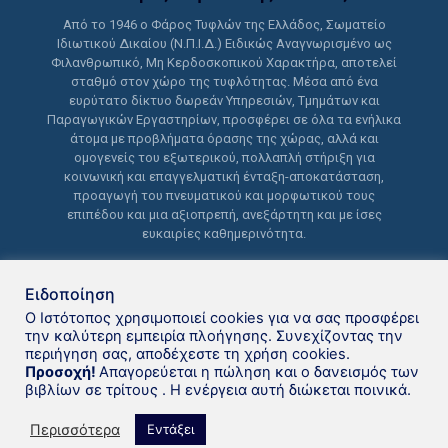
Από το 1946 ο Φάρος Τυφλών της Ελλάδος, Σωματείο
Ιδιωτικού Δικαίου (Ν.Π.Ι.Δ.) Ειδικώς Αναγνωρισμένο ως
Φιλανθρωπικό, Μη Κερδοσκοπικού Χαρακτήρα, αποτελεί
σταθμό στον χώρο της τυφλότητας. Μέσα από ένα
ευρύτατο δίκτυο δωρεάν Υπηρεσιών, Τμημάτων και
Παραγωγικών Εργαστηρίων, προσφέρει σε όλα τα ενήλικα
άτομα με προβλήματα όρασης της χώρας, αλλά και
ομογενείς του εξωτερικού, πολλαπλή στήριξη για
κοινωνική και επαγγελματική ένταξη-αποκατάσταση,
προαγωγή του πνευματικού και μορφωτικού τους
επιπέδου και μια αξιοπρεπή, ανεξάρτητη και με ίσες
ευκαιρίες καθημερινότητα.
Ειδοποίηση
Ο Ιστότοπος χρησιμοποιεί cookies για να σας προσφέρει
την καλύτερη εμπειρία πλοήγησης. Συνεχίζοντας την
περιήγηση σας, αποδέχεστε τη χρήση cookies.
Δανειστική βιβλιοθήκη Φάρου
Προσοχή!
Απαγορεύεται η πώληση και ο δανεισμός των
βιβλίων σε τρίτους . Η ενέργεια αυτή διώκεται ποινικά.
Τυφλών της Ελλάδoς © 2021
Περισσότερα
Εντάξει