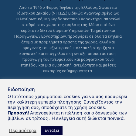
Από το 1946 ο Φάρος Τυφλών της Ελλάδος, Σωματείο
Ιδιωτικού Δικαίου (Ν.Π.Ι.Δ.) Ειδικώς Αναγνωρισμένο ως
Φιλανθρωπικό, Μη Κερδοσκοπικού Χαρακτήρα, αποτελεί
σταθμό στον χώρο της τυφλότητας. Μέσα από ένα
ευρύτατο δίκτυο δωρεάν Υπηρεσιών, Τμημάτων και
Παραγωγικών Εργαστηρίων, προσφέρει σε όλα τα ενήλικα
άτομα με προβλήματα όρασης της χώρας, αλλά και
ομογενείς του εξωτερικού, πολλαπλή στήριξη για
κοινωνική και επαγγελματική ένταξη-αποκατάσταση,
προαγωγή του πνευματικού και μορφωτικού τους
επιπέδου και μια αξιοπρεπή, ανεξάρτητη και με ίσες
ευκαιρίες καθημερινότητα.
Ειδοποίηση
Ο Ιστότοπος χρησιμοποιεί cookies για να σας προσφέρει
την καλύτερη εμπειρία πλοήγησης. Συνεχίζοντας την
περιήγηση σας, αποδέχεστε τη χρήση cookies.
Δανειστική βιβλιοθήκη Φάρου
Προσοχή!
Απαγορεύεται η πώληση και ο δανεισμός των
βιβλίων σε τρίτους . Η ενέργεια αυτή διώκεται ποινικά.
Τυφλών της Ελλάδoς © 2021
Περισσότερα
Εντάξει