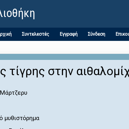
λιοθήκη
ρχική
Συντελεστές
Εγγραφή
Σύνδεση
Επικο
ς τίγρης στην αιθαλομί
 Μάρτζερυ
ό μυθιστόρημα