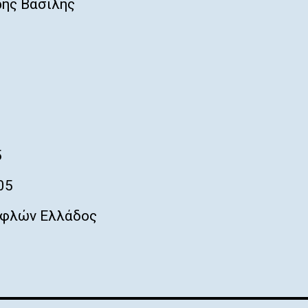
ης Βασίλης
5
05
φλών Ελλάδος