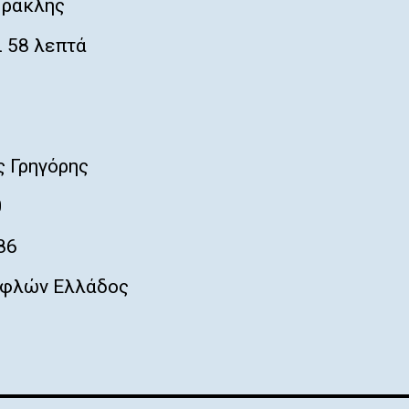
Ηρακλής
 58 λεπτά
 Γρηγόρης
0
86
φλών Ελλάδος