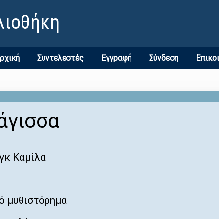
λιοθήκη
ρχική
Συντελεστές
Εγγραφή
Σύνδεση
Επικο
άγισσα
γκ Καμίλα
ό μυθιστόρημα