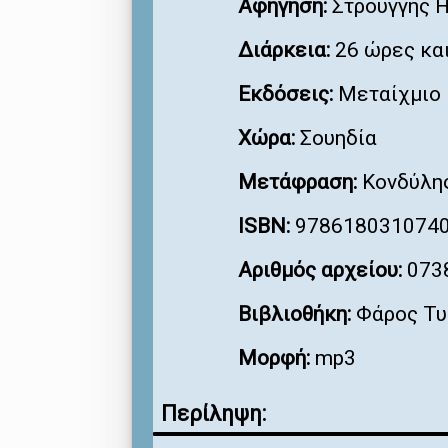
Αφήγηση:
Στρούγγης 
Διάρκεια:
26 ώρες και
Εκδόσεις:
Μεταίχμιο
Χώρα:
Σουηδία
Μετάφραση:
Κονδύλης
ISBN:
978618031074
Αριθμός αρχείου:
073
Βιβλιοθήκη:
Φάρος Τυ
Μορφή:
mp3
Περίληψη: