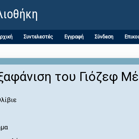
λιοθήκη
ρχική
Συντελεστές
Εγγραφή
Σύνδεση
Επικο
ξαφάνιση του Γιόζεφ Μ
λίβιε
ημα