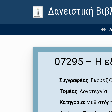
Δανειστική Βιβ
Α
07295 – Η ε
Συγγραφέας:
Γκουέζ Ο
Τομέας:
Λογοτεχνία
Κατηγορία:
Μυθιστόρ