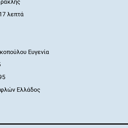
Ηρακλής
17 λεπτά
κοπούλου Ευγενία
5
95
φλών Ελλάδος