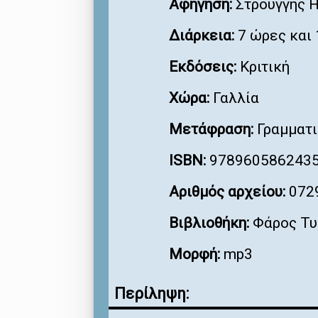
Αφήγηση:
Στρούγγης 
Διάρκεια:
7 ώρες και 
Εκδόσεις:
Κριτική
Χώρα:
Γαλλία
Μετάφραση:
Γραμματι
ISBN:
978960586243
Αριθμός αρχείου:
072
Βιβλιοθήκη:
Φάρος Τυ
Μορφή:
mp3
Περίληψη: