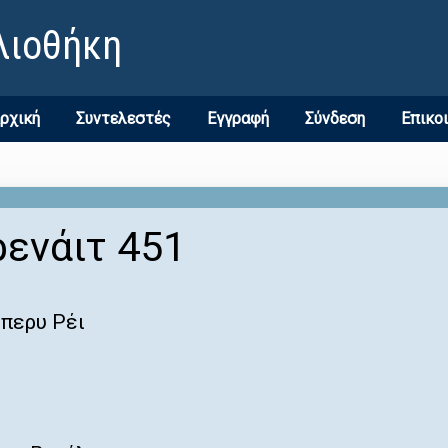
λιοθήκη
ρχική
Συντελεστές
Εγγραφή
Σύνδεση
Επικο
ενάιτ 451
περυ Ρέι