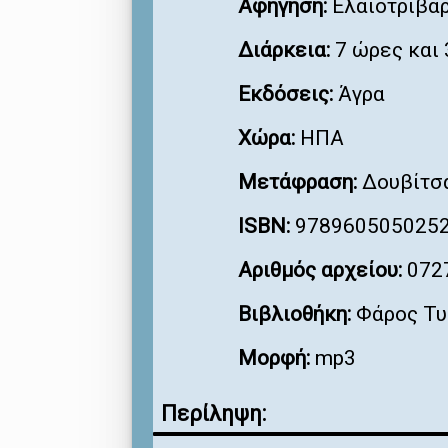
Αφήγηση:
Ελαιοτριβάρ
Διάρκεια:
7 ώρες και 
Εκδόσεις:
Άγρα
Χώρα:
ΗΠΑ
Μετάφραση:
Δουβίτσα
ISBN:
978960505025
Αριθμός αρχείου:
072
Βιβλιοθήκη:
Φάρος Τυ
Μορφή:
mp3
Περίληψη: