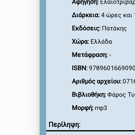
Αφήγηση:
Ελαιοτριβάρ
Διάρκεια:
4 ώρες και 
Εκδόσεις:
Πατάκης
Χώρα:
Ελλάδα
Μετάφραση:
-
ISBN:
978960166909
Αριθμός αρχείου:
071
Βιβλιοθήκη:
Φάρος Τυ
Μορφή:
mp3
Περίληψη: