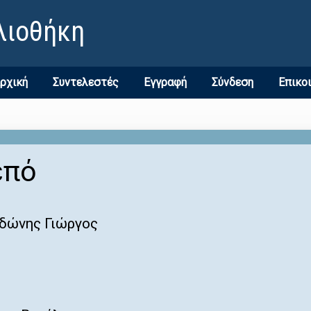
λιοθήκη
ρχική
Συντελεστές
Εγγραφή
Σύνδεση
Επικο
επό
δώνης Γιώργος