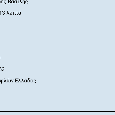
ης Βασίλης
13 λεπτά
0
63
φλών Ελλάδος