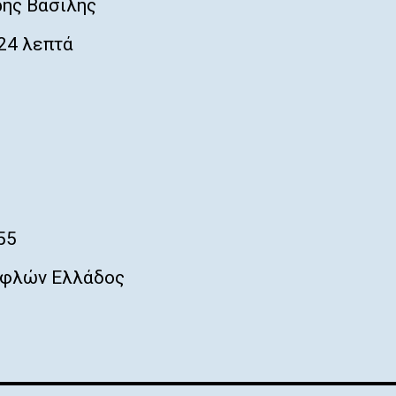
ης Βασίλης
24 λεπτά
1
55
φλών Ελλάδος