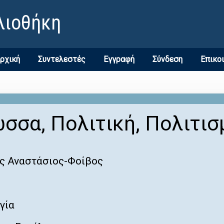
λιοθήκη
ρχική
Συντελεστές
Εγγραφή
Σύνδεση
Επικο
σσα, Πολιτική, Πολιτισ
ς Αναστάσιος-Φοίβος
γία