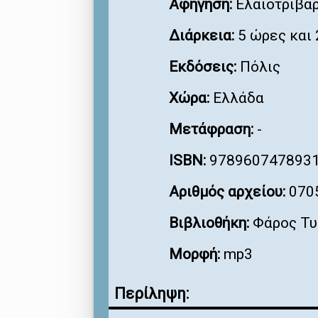
Αφήγηση:
Ελαιοτριβάρ
Διάρκεια:
5 ώρες και 
Εκδόσεις:
Πόλις
Χώρα:
Ελλάδα
Μετάφραση:
-
ISBN:
978960747893
Αριθμός αρχείου:
070
Βιβλιοθήκη:
Φάρος Τυ
Μορφή:
mp3
Περίληψη: