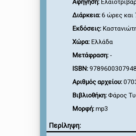
Αφήγηση:
Ελαιοτριβάρ
Διάρκεια:
6 ώρες και 
Εκδόσεις:
Καστανιώτ
Χώρα:
Ελλάδα
Μετάφραση:
-
ISBN:
978960030794
Αριθμός αρχείου:
070
Βιβλιοθήκη:
Φάρος Τυ
Μορφή:
mp3
Περίληψη: