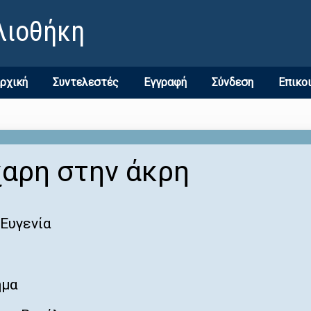
λιοθήκη
ρχική
Συντελεστές
Εγγραφή
Σύνδεση
Επικο
χαρη στην άκρη
Ευγενία
ημα