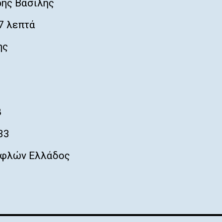
ης Βασίλης
7 λεπτά
ης
8
33
φλών Ελλάδος