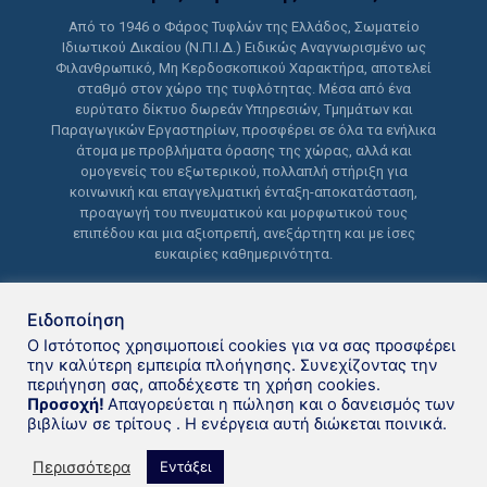
Από το 1946 ο Φάρος Τυφλών της Ελλάδος, Σωματείο
Ιδιωτικού Δικαίου (Ν.Π.Ι.Δ.) Ειδικώς Αναγνωρισμένο ως
Φιλανθρωπικό, Μη Κερδοσκοπικού Χαρακτήρα, αποτελεί
σταθμό στον χώρο της τυφλότητας. Μέσα από ένα
ευρύτατο δίκτυο δωρεάν Υπηρεσιών, Τμημάτων και
Παραγωγικών Εργαστηρίων, προσφέρει σε όλα τα ενήλικα
άτομα με προβλήματα όρασης της χώρας, αλλά και
ομογενείς του εξωτερικού, πολλαπλή στήριξη για
κοινωνική και επαγγελματική ένταξη-αποκατάσταση,
προαγωγή του πνευματικού και μορφωτικού τους
επιπέδου και μια αξιοπρεπή, ανεξάρτητη και με ίσες
ευκαιρίες καθημερινότητα.
Ειδοποίηση
Ο Ιστότοπος χρησιμοποιεί cookies για να σας προσφέρει
την καλύτερη εμπειρία πλοήγησης. Συνεχίζοντας την
περιήγηση σας, αποδέχεστε τη χρήση cookies.
Δανειστική βιβλιοθήκη Φάρου
Προσοχή!
Απαγορεύεται η πώληση και ο δανεισμός των
βιβλίων σε τρίτους . Η ενέργεια αυτή διώκεται ποινικά.
Τυφλών της Ελλάδoς © 2021
Περισσότερα
Εντάξει