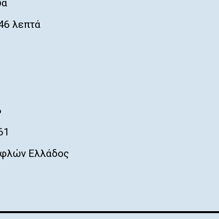
ύα
46 λεπτά
6
61
φλών Ελλάδος