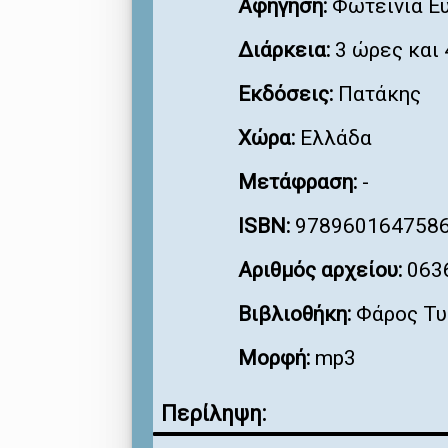
Αφήγηση:
Φωτεινιά Ε
Διάρκεια:
3 ώρες και 
Εκδόσεις:
Πατάκης
Χώρα:
Ελλάδα
Μετάφραση:
-
ISBN:
978960164758
Αριθμός αρχείου:
063
Βιβλιοθήκη:
Φάρος Τυ
Μορφή:
mp3
Περίληψη: