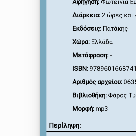
Αφήγηση:
Φωτεινιά Ε
Διάρκεια:
2 ώρες και 
Εκδόσεις:
Πατάκης
Χώρα:
Ελλάδα
Μετάφραση:
-
ISBN:
978960166874
Αριθμός αρχείου:
063
Βιβλιοθήκη:
Φάρος Τυ
Μορφή:
mp3
Περίληψη: