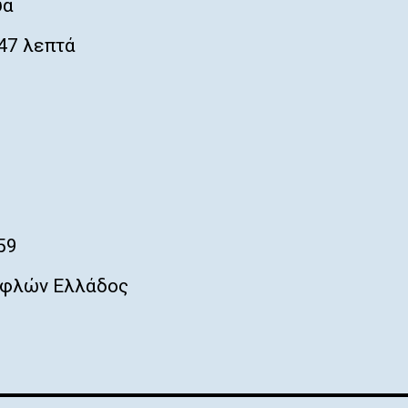
ύα
47 λεπτά
1
59
φλών Ελλάδος