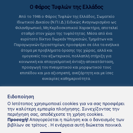
Ο Φάρος Τυφλών της Ελλάδoς
Από το 1946 ο Φάρος Τυφλών της Ελλάδος, Σωματείο
Ιδιωτικού Δικαίου (Ν.Π.Ι.Δ.) Ειδικώς Αναγνωρισμένο ως
Φιλανθρωπικό, Μη Κερδοσκοπικού Χαρακτήρα, αποτελεί
σταθμό στον χώρο της τυφλότητας. Μέσα από ένα
ευρύτατο δίκτυο δωρεάν Υπηρεσιών, Τμημάτων και
Παραγωγικών Εργαστηρίων, προσφέρει σε όλα τα ενήλικα
άτομα με προβλήματα όρασης της χώρας, αλλά και
ομογενείς του εξωτερικού, πολλαπλή στήριξη για
κοινωνική και επαγγελματική ένταξη-αποκατάσταση,
προαγωγή του πνευματικού και μορφωτικού τους
επιπέδου και μια αξιοπρεπή, ανεξάρτητη και με ίσες
ευκαιρίες καθημερινότητα.
Ειδοποίηση
Ο Ιστότοπος χρησιμοποιεί cookies για να σας προσφέρει
την καλύτερη εμπειρία πλοήγησης. Συνεχίζοντας την
περιήγηση σας, αποδέχεστε τη χρήση cookies.
Δανειστική βιβλιοθήκη Φάρου
Προσοχή!
Απαγορεύεται η πώληση και ο δανεισμός των
βιβλίων σε τρίτους . Η ενέργεια αυτή διώκεται ποινικά.
Τυφλών της Ελλάδoς © 2021