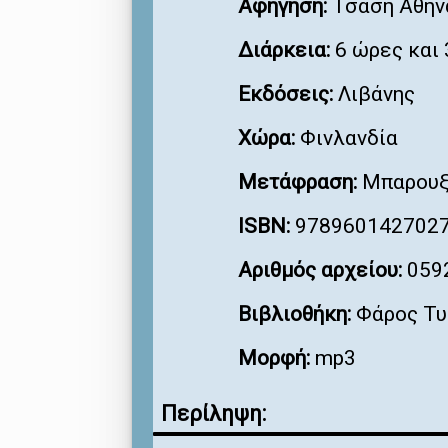
Αφήγηση:
Τσάση Αθην
Διάρκεια:
6 ώρες και 
Εκδόσεις:
Λιβάνης
Χώρα:
Φινλανδία
Μετάφραση:
Μπαρουξ
ISBN:
978960142702
Αριθμός αρχείου:
059
Βιβλιοθήκη:
Φάρος Τυ
Μορφή:
mp3
Περίληψη: