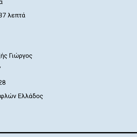
ά
37 λεπτά
ής Γιώργος
7
28
φλών Ελλάδος