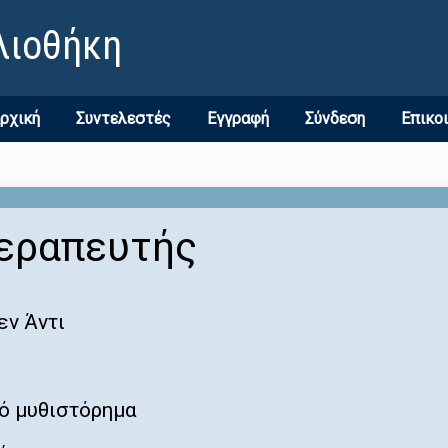
λιοθήκη
ρχική
Συντελεστές
Εγγραφή
Σύνδεση
Επικο
θεραπευτής
ν Άντι
ό μυθιστόρημα