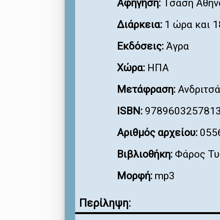
Αφήγηση:
Τσάση Αθην
Διάρκεια:
1 ώρα και 1
Εκδόσεις:
Άγρα
Χώρα:
ΗΠΑ
Μετάφραση:
Ανδριτσά
ISBN:
978960325781
Αριθμός αρχείου:
055
Βιβλιοθήκη:
Φάρος Τυ
Μορφή:
mp3
Περίληψη: