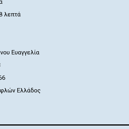
ά
8 λεπτά
νου Ευαγγελία
3
66
φλών Ελλάδος