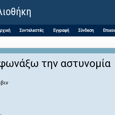
λιοθήκη
ρχική
Συντελεστές
Εγγραφή
Σύνδεση
Επικο
 φωνάξω την αστυνομία
ρβιν