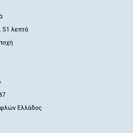
ά
 51 λεπτά
ποχή
6
87
φλών Ελλάδος