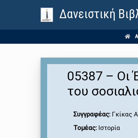
Δανειστική Βιβ
Α
05387 – Οι 
του σοσιαλ
Συγγραφέας:
Γκίκας 
Τομέας:
Ιστορία