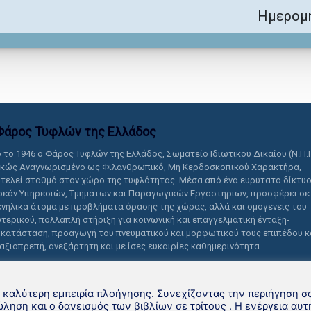
Ημερομη
Φάρος Τυφλών της Ελλάδoς
 το 1946 ο Φάρος Τυφλών της Ελλάδος, Σωματείο Ιδιωτικού Δικαίου (Ν.Π.Ι
ικώς Αναγνωρισμένο ως Φιλανθρωπικό, Μη Κερδοσκοπικού Χαρακτήρα,
τελεί σταθμό στον χώρο της τυφλότητας. Μέσα από ένα ευρύτατο δίκτυ
εάν Υπηρεσιών, Τμημάτων και Παραγωγικών Εργαστηρίων, προσφέρει σε
ενήλικα άτομα με προβλήματα όρασης της χώρας, αλλά και ομογενείς του
τερικού, πολλαπλή στήριξη για κοινωνική και επαγγελματική ένταξη-
κατάσταση, προαγωγή του πνευματικού και μορφωτικού τους επιπέδου κ
 αξιοπρεπή, ανεξάρτητη και με ίσες ευκαιρίες καθημερινότητα.
ν καλύτερη εμπειρία πλοήγησης. Συνεχίζοντας την περιήγηση σ
τική βιβλιοθήκη Φάρου Τυφλών της Ελλάδoς
ληση και ο δανεισμός των βιβλίων σε τρίτους . Η ενέργεια αυτ