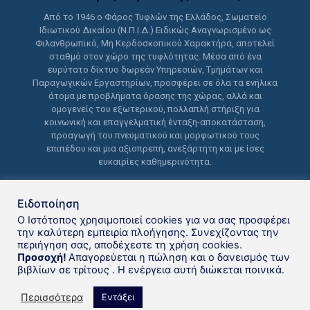
Από το 1946 ο Φάρος Τυφλών της Ελλάδος, Σωματείο
Ιδιωτικού Δικαίου (Ν.Π.Ι.Δ.) Ειδικώς Αναγνωρισμένο ως
Φιλανθρωπικό, Μη Κερδοσκοπικού Χαρακτήρα, αποτελεί
σταθμό στον χώρο της τυφλότητας. Μέσα από ένα
ευρύτατο δίκτυο δωρεάν Υπηρεσιών, Τμημάτων και
Παραγωγικών Εργαστηρίων, προσφέρει σε όλα τα ενήλικα
άτομα με προβλήματα όρασης της χώρας, αλλά και
ομογενείς του εξωτερικού, πολλαπλή στήριξη για
κοινωνική και επαγγελματική ένταξη-αποκατάσταση,
προαγωγή του πνευματικού και μορφωτικού τους
επιπέδου και μια αξιοπρεπή, ανεξάρτητη και με ίσες
ευκαιρίες καθημερινότητα.
Ειδοποίηση
Ο Ιστότοπος χρησιμοποιεί cookies για να σας προσφέρει
την καλύτερη εμπειρία πλοήγησης. Συνεχίζοντας την
περιήγηση σας, αποδέχεστε τη χρήση cookies.
Δανειστική βιβλιοθήκη Φάρου
Προσοχή!
Απαγορεύεται η πώληση και ο δανεισμός των
βιβλίων σε τρίτους . Η ενέργεια αυτή διώκεται ποινικά.
Τυφλών της Ελλάδoς © 2021
Περισσότερα
Εντάξει