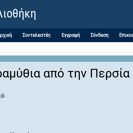
λιοθήκη
ρχική
Συντελεστές
Εγγραφή
Σύνδεση
Επικο
αμύθια από την Περσία
κό