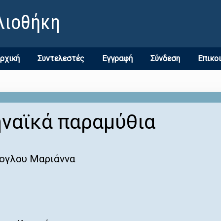
λιοθήκη
ρχική
Συντελεστές
Εγγραφή
Σύνδεση
Επικο
ηναϊκά παραμύθια
ογλου Μαριάννα