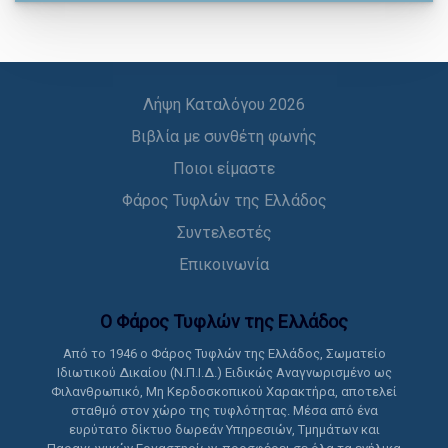
Λήψη Καταλόγου 2026
Βιβλία με συνθέτη φωνής
Ποιοι είμαστε
Φάρος Τυφλών της Ελλάδος
Συντελεστές
Επικοινωνία
Ο Φάρος Τυφλών της Ελλάδoς
Από το 1946 ο Φάρος Τυφλών της Ελλάδος, Σωματείο
Ιδιωτικού Δικαίου (Ν.Π.Ι.Δ.) Ειδικώς Αναγνωρισμένο ως
Φιλανθρωπικό, Μη Κερδοσκοπικού Χαρακτήρα, αποτελεί
σταθμό στον χώρο της τυφλότητας. Μέσα από ένα
ευρύτατο δίκτυο δωρεάν Υπηρεσιών, Τμημάτων και