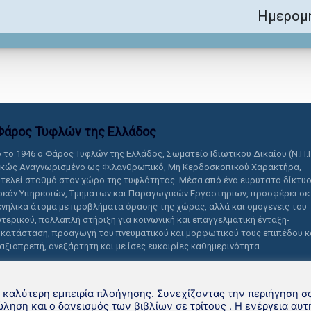
Ημερομη
Φάρος Τυφλών της Ελλάδoς
 το 1946 ο Φάρος Τυφλών της Ελλάδος, Σωματείο Ιδιωτικού Δικαίου (Ν.Π.Ι
ικώς Αναγνωρισμένο ως Φιλανθρωπικό, Μη Κερδοσκοπικού Χαρακτήρα,
τελεί σταθμό στον χώρο της τυφλότητας. Μέσα από ένα ευρύτατο δίκτυ
εάν Υπηρεσιών, Τμημάτων και Παραγωγικών Εργαστηρίων, προσφέρει σε
ενήλικα άτομα με προβλήματα όρασης της χώρας, αλλά και ομογενείς του
τερικού, πολλαπλή στήριξη για κοινωνική και επαγγελματική ένταξη-
κατάσταση, προαγωγή του πνευματικού και μορφωτικού τους επιπέδου κ
 αξιοπρεπή, ανεξάρτητη και με ίσες ευκαιρίες καθημερινότητα.
ν καλύτερη εμπειρία πλοήγησης. Συνεχίζοντας την περιήγηση σ
τική βιβλιοθήκη Φάρου Τυφλών της Ελλάδoς
ληση και ο δανεισμός των βιβλίων σε τρίτους . Η ενέργεια αυτ