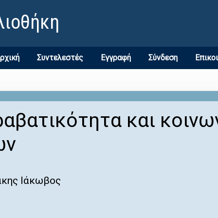
λιοθήκη
ρχική
Συντελεστές
Εγγραφή
Σύνδεση
Επικο
αβατικότητα και κοινω
ων
κης Ιάκωβος