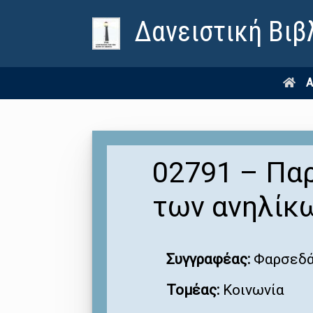
Δανειστική Βιβ
Α
02791 – Παρ
των ανηλίκ
Συγγραφέας:
Φαρσεδά
Τομέας:
Κοινωνία