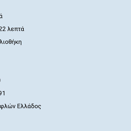
ά
22 λεπτά
λιοθήκη
0
91
φλών Ελλάδος