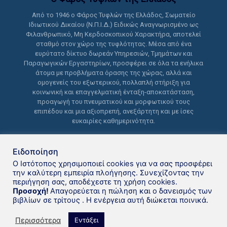
Από το 1946 ο Φάρος Τυφλών της Ελλάδος, Σωματείο
Ιδιωτικού Δικαίου (Ν.Π.Ι.Δ.) Ειδικώς Αναγνωρισμένο ως
Φιλανθρωπικό, Μη Κερδοσκοπικού Χαρακτήρα, αποτελεί
σταθμό στον χώρο της τυφλότητας. Μέσα από ένα
ευρύτατο δίκτυο δωρεάν Υπηρεσιών, Τμημάτων και
Παραγωγικών Εργαστηρίων, προσφέρει σε όλα τα ενήλικα
άτομα με προβλήματα όρασης της χώρας, αλλά και
ομογενείς του εξωτερικού, πολλαπλή στήριξη για
κοινωνική και επαγγελματική ένταξη-αποκατάσταση,
προαγωγή του πνευματικού και μορφωτικού τους
επιπέδου και μια αξιοπρεπή, ανεξάρτητη και με ίσες
ευκαιρίες καθημερινότητα.
Ειδοποίηση
Ο Ιστότοπος χρησιμοποιεί cookies για να σας προσφέρει
την καλύτερη εμπειρία πλοήγησης. Συνεχίζοντας την
περιήγηση σας, αποδέχεστε τη χρήση cookies.
Δανειστική βιβλιοθήκη Φάρου
Προσοχή!
Απαγορεύεται η πώληση και ο δανεισμός των
βιβλίων σε τρίτους . Η ενέργεια αυτή διώκεται ποινικά.
Τυφλών της Ελλάδoς © 2021
Περισσότερα
Εντάξει