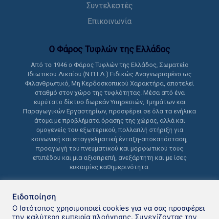
Συντελεστές
Επικοινωνία
Ο Φάρος Τυφλών της Ελλάδoς
Από το 1946 ο Φάρος Τυφλών της Ελλάδος, Σωματείο
Ιδιωτικού Δικαίου (Ν.Π.Ι.Δ.) Ειδικώς Αναγνωρισμένο ως
Φιλανθρωπικό, Μη Κερδοσκοπικού Χαρακτήρα, αποτελεί
σταθμό στον χώρο της τυφλότητας. Μέσα από ένα
ευρύτατο δίκτυο δωρεάν Υπηρεσιών, Τμημάτων και
Παραγωγικών Εργαστηρίων, προσφέρει σε όλα τα ενήλικα
άτομα με προβλήματα όρασης της χώρας, αλλά και
ομογενείς του εξωτερικού, πολλαπλή στήριξη για
κοινωνική και επαγγελματική ένταξη-αποκατάσταση,
προαγωγή του πνευματικού και μορφωτικού τους
επιπέδου και μια αξιοπρεπή, ανεξάρτητη και με ίσες
ευκαιρίες καθημερινότητα.
Ειδοποίηση
Ο Ιστότοπος χρησιμοποιεί cookies για να σας προσφέρει
την καλύτερη εμπειρία πλοήγησης. Συνεχίζοντας την