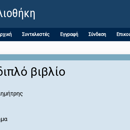
λιοθήκη
ρχική
Συντελεστές
Εγγραφή
Σύνδεση
Επικο
διπλό βιβλίο
Δημήτρης
ημα