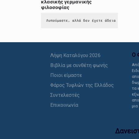
κλασικής γερμανικής
φιλοσοφίας
Λυπούμαστε, αλλά δεν έχετε άδεια να δείτε 
Ο 
Λήψη Καταλόγου 2026
Βιβλία με συνθέτη φωνής
Από
Ειδ
Ποιοι είμαστε
απο
δωρ
Φάρος Τυφλών της Ελλάδος
τα 
εξω
Συντελεστές
απο
Επικοινωνία
μια
Δανεισ