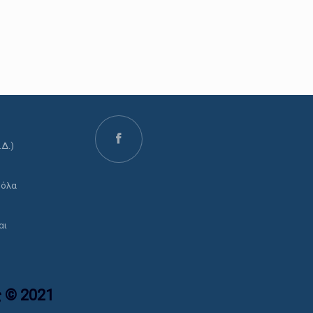
.Δ.)
ο
 όλα
αι
 © 2021