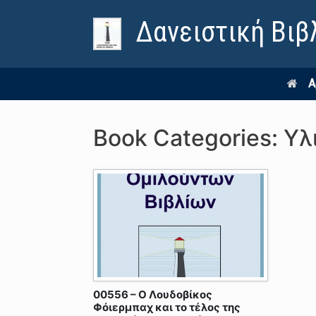
Δανειστική Βιβ
Α
Book Categories: Υλ
00556 – Ο Λουδοβίκος
Φόιερμπαχ και το τέλος της