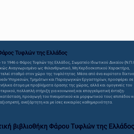
αυτό το περιεχόμενο.
Φάρος Τυφλών της Ελλάδoς
 το 1946 ο Φάρος Τυφλών της Ελλάδος, Σωματείο Ιδιωτικού Δικαίου (Ν.Π.Ι
ικώς Αναγνωρισμένο ως Φιλανθρωπικό, Μη Κερδοσκοπικού Χαρακτήρα,
τελεί σταθμό στον χώρο της τυφλότητας. Μέσα από ένα ευρύτατο δίκτυ
εάν Υπηρεσιών, Τμημάτων και Παραγωγικών Εργαστηρίων, προσφέρει σε
ενήλικα άτομα με προβλήματα όρασης της χώρας, αλλά και ομογενείς του
τερικού, πολλαπλή στήριξη για κοινωνική και επαγγελματική ένταξη-
κατάσταση, προαγωγή του πνευματικού και μορφωτικού τους επιπέδου κ
 αξιοπρεπή, ανεξάρτητη και με ίσες ευκαιρίες καθημερινότητα.
τική βιβλιοθήκη Φάρου Τυφλών της Ελλάδoς