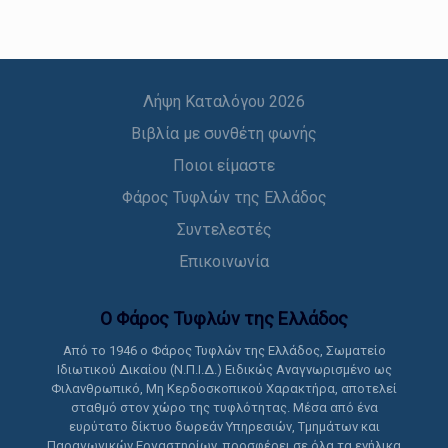
Λήψη Καταλόγου 2026
Βιβλία με συνθέτη φωνής
Ποιοι είμαστε
Φάρος Τυφλών της Ελλάδος
Συντελεστές
Επικοινωνία
Ο Φάρος Τυφλών της Ελλάδoς
Από το 1946 ο Φάρος Τυφλών της Ελλάδος, Σωματείο
Ιδιωτικού Δικαίου (Ν.Π.Ι.Δ.) Ειδικώς Αναγνωρισμένο ως
Φιλανθρωπικό, Μη Κερδοσκοπικού Χαρακτήρα, αποτελεί
σταθμό στον χώρο της τυφλότητας. Μέσα από ένα
ευρύτατο δίκτυο δωρεάν Υπηρεσιών, Τμημάτων και
Παραγωγικών Εργαστηρίων, προσφέρει σε όλα τα ενήλικα