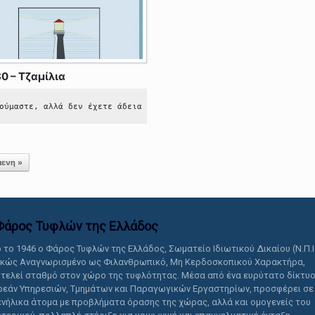
0 – Τζαμίλια
αυτό το περιεχόμενο.
ούμαστε, αλλά δεν έχετε άδεια να δείτε αυτό το περιεχόμενο.
ενη »
Φάρος Τυφλών της Ελλάδoς
 το 1946 ο Φάρος Τυφλών της Ελλάδος, Σωματείο Ιδιωτικού Δικαίου (Ν.Π.Ι
ικώς Αναγνωρισμένο ως Φιλανθρωπικό, Μη Κερδοσκοπικού Χαρακτήρα,
τελεί σταθμό στον χώρο της τυφλότητας. Μέσα από ένα ευρύτατο δίκτυ
εάν Υπηρεσιών, Τμημάτων και Παραγωγικών Εργαστηρίων, προσφέρει σε
ενήλικα άτομα με προβλήματα όρασης της χώρας, αλλά και ομογενείς του