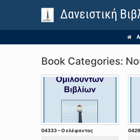
Δανειστική Βιβ
Α
Book Categories: Ν
04333 – Ο ελέφαντας
0429