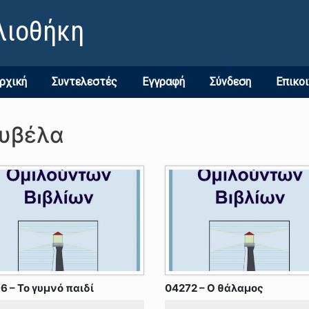
λιοθήκη
ρχική
Συντελεστές
Εγγραφή
Σύνδεση
Επικο
ουβέλα
6 – Το γυμνό παιδί
04272 – Ο θάλαμος